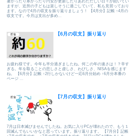
暑かったり寒かったり円安が更新したりあわただしい日々が続いてい
ますが、近所の子どもは楽しそうに過ごしていて、私も見習っており
ます。なので4月の収支を振り返りましょう！ 【4月分】記帳 ↑4月の
収支です。今月は支出が多め...
【6月の収支】振り返り
貯金
お疲れ様です。今年も半分過ぎましたね。何この年の速さは！？辛す
ぎる。年を取ることの悲しさと虚しさ、わびしさ、NISAを感じます
ね。 【6月分】記帳 ↑2行しかないけど一応6月分始め ↑6月分本番の
ページ ...
【7月の収支】振り返り
貯金
7月は日本滅びませんでしたね。お気に入りPCが壊れたので、もう１
回滅んでもいいかなと思っています。振り返ります。 【7月分】記帳