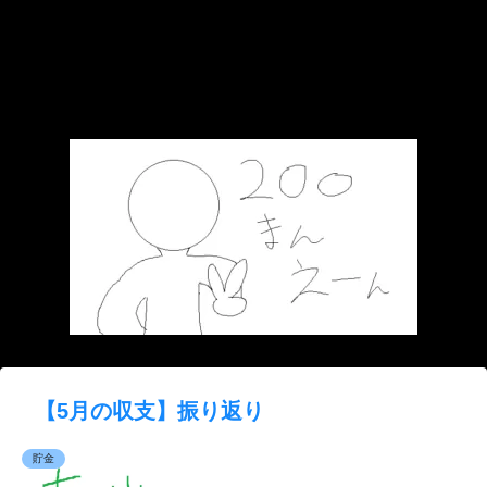
【5月の収支】振り返り
貯金