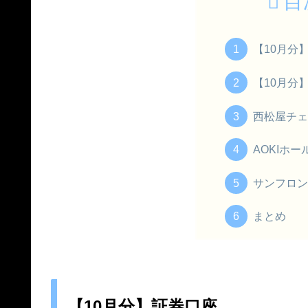
目
【10月分
【10月分
西松屋チェー
AOKIホー
サンフロン
まとめ
【10月分】証券口座