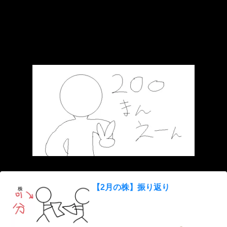
【2月の株】振り返り
株