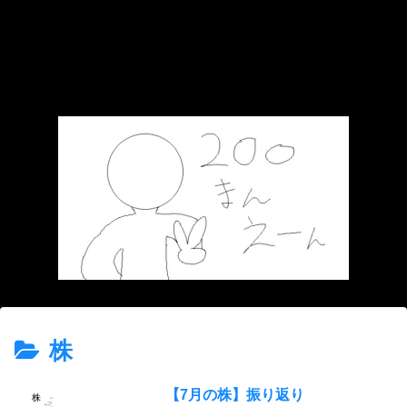
株
【7月の株】振り返り
株